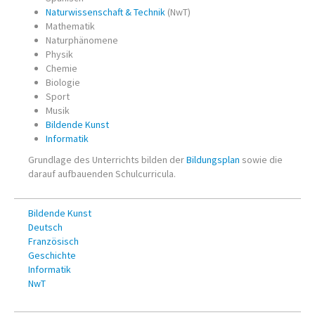
Vertretungsplan
Naturwissenschaft & Technik
(NwT)
Mathematik
Regeln
Naturphänomene
Physik
Chemie
NEUES
Biologie
Sport
MEDIEN
Musik
Bildende Kunst
Dokumente
Informatik
Grundlage des Unterrichts bilden der
Bildungsplan
sowie die
Podcasts
darauf aufbauenden Schulcurricula.
Ton
Bildende Kunst
Schülerzeitung
Deutsch
Französisch
Datenschutzerklärung
Geschichte
Informatik
Impressum
NwT