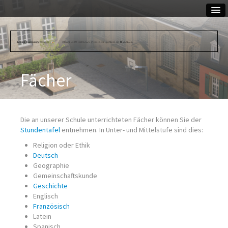
WIR
Schulleitung
Fächer
Kollegium
Sekretariat
Die an unserer Schule unterrichteten Fächer können Sie der
Stundentafel
entnehmen. In Unter- und Mittelstufe sind dies:
Hausmeisterin
Religion oder Ethik
Schulsozialarbeiterin
Deutsch
Geographie
UNTERRICHT
Gemeinschaftskunde
Geschichte
Abwesenheit
Englisch
Französisch
Stundenplan
Latein
Spanisch