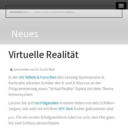
WIR
Schulleitung
Neues
Kollegium
Sekretariat
Virtuelle Realität
Hausmeisterin
Geschrieben von
Dr. Daniel Roth
Schulsozialarbeiterin
In der
AG Tüfteln & Forschen
des Lessing-Gymnasiums in
Karlsruhe arbeiten Schüler der 8. und 9. Klassen an der
UNTERRICHT
Programmierung eines "Virtual Reality"-Spiels mit dem Thema
Immunsystem.
Abwesenheit
Lassen Sie sich
im Folgenden
in einem Video von den Schülern
Stundenplan
zeigen, wie weit sie mit Ihrer
HTC Vive
bisher gekommen sind.