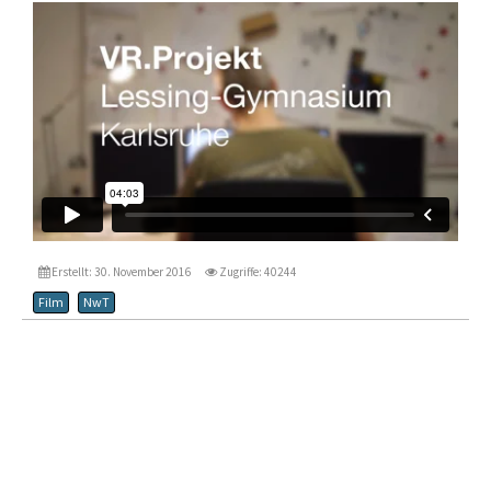
p.s.: Für ein erstes Erfolgserlebnis lohnt es sich, den Film ganz
Vertretungsplan
bis zum Schluss anzuschauen.
Regeln
NEUES
MEDIEN
Dokumente
Podcasts
Ton
Erstellt: 30. November 2016
Zugriffe: 40244
Schülerzeitung
Film
NwT
Datenschutzerklärung
Impressum