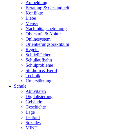
Anmeldung
Beratung & Gesundheit
Konflikte
Liebe
Mensa
Nachmittagsbetreuung
Oberstufe & Abitur
Onlinesystem
Orientierungspraktikum
Regeln
Schließfächer
Schullaufbahn
Schulprobleme
Studium & Beruf
Technik
Unterstützung
Schule
Aktivitäten
Digitalisierung
Gebäude
Geschichte
Lage
Leitbild
Soziales
MINT