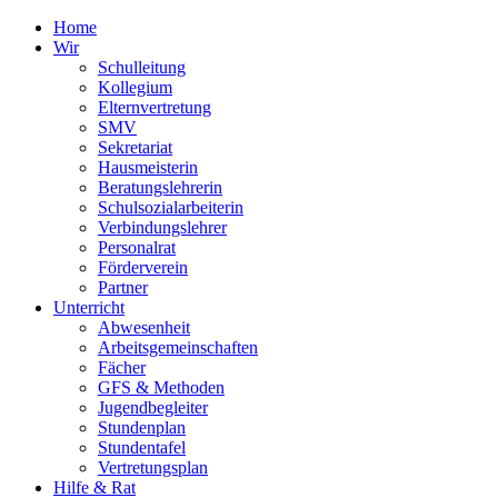
Home
Wir
Schulleitung
Kollegium
Elternvertretung
SMV
Sekretariat
Hausmeisterin
Beratungslehrerin
Schulsozialarbeiterin
Verbindungslehrer
Personalrat
Förderverein
Partner
Unterricht
Abwesenheit
Arbeitsgemeinschaften
Fächer
GFS & Methoden
Jugendbegleiter
Stundenplan
Stundentafel
Vertretungsplan
Hilfe & Rat